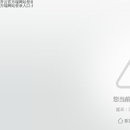
开云官方端网站登录入口-开云KaiYun(中国)
|
好球体育-好球体育(中国)
|
谈球吧
方端网站登录入口-开云online(中国)
|
fb体育-FB体育·(中国)官方网站
|
KY开元·
提示：无
首