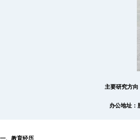
主要研究方向
办公地址：
一、教育经历