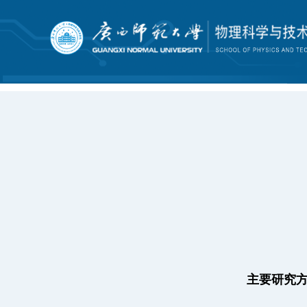
> >
主要研究方