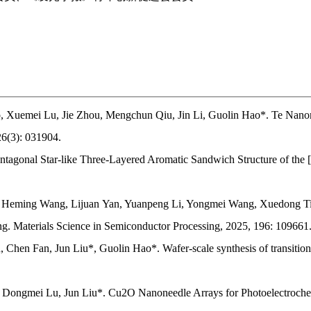
, Xuemei Lu, Jie Zhou, Mengchun Qiu, Jin Li, Guolin Hao*. Te Nano
26(3): 031904.
ntagonal Star-like Three-Layered Aromatic Sandwich Structure of the 
 Heming Wang, Lijuan Yan, Yuanpeng Li, Yongmei Wang, Xuedong Tian
ing. Materials Science in Semiconductor Processing, 2025, 196: 109661
Chen Fan, Jun Liu*, Guolin Hao*. Wafer-scale synthesis of transition 
 Dongmei Lu, Jun Liu*. Cu2O Nanoneedle Arrays for Photoelectroch