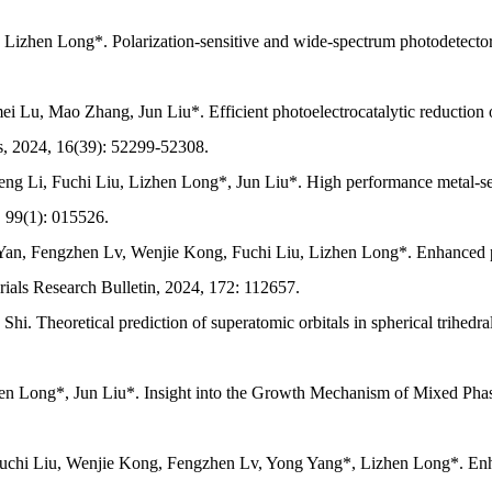
zhen Long*. Polarization-sensitive and wide-spectrum photodetector fr
Lu, Mao Zhang, Jun Liu*. Efficient photoelectrocatalytic reduction 
s, 2024, 16(39): 52299-52308.
 Li, Fuchi Liu, Lizhen Long*, Jun Liu*. High performance metal-semi
, 99(1): 015526.
Yan, Fengzhen Lv, Wenjie Kong, Fuchi Liu, Lizhen Long*. Enhanced
rials Research Bulletin, 2024, 172: 112657.
i. Theoretical prediction of superatomic orbitals in spherical trihed
Long*, Jun Liu*. Insight into the Growth Mechanism of Mixed Phase
uchi Liu, Wenjie Kong, Fengzhen Lv, Yong Yang*, Lizhen Long*. Enhanc