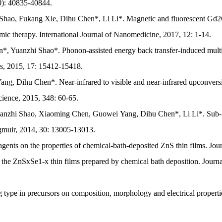
0): 40835-40844.
hao, Fukang Xie, Dihu Chen*, Li Li*. Magnetic and fluorescent Gd2
therapy. International Journal of Nanomedicine, 2017, 12: 1-14.
, Yuanzhi Shao*. Phonon-assisted energy back transfer-induced mult
cs, 2015, 17: 15412-15418.
ng, Dihu Chen*. Near-infrared to visible and near-infrared upconve
Science, 2015, 348: 60-65.
Yuanzhi Shao, Xiaoming Chen, Guowei Yang, Dihu Chen*, Li Li*. Sub
gmuir, 2014, 30: 13005-13013.
 agents on the properties of chemical-bath-deposited ZnS thin films. J
he ZnSxSe1-x thin films prepared by chemical bath deposition. Journal 
type in precursors on composition, morphology and electrical propertie