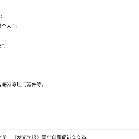
；
进个人”；
”.
传感器原理与器件等。
员、《发光学报》青年创新促进会会员.