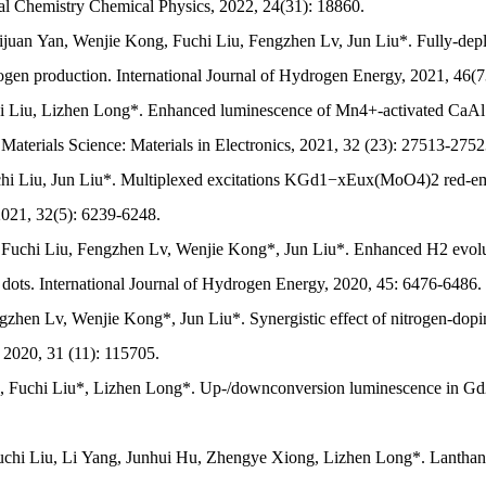
ical Chemistry Chemical Physics, 2022, 24(31): 18860.
juan Yan, Wenjie Kong, Fuchi Liu, Fengzhen Lv, Jun Liu*. Fully-deple
ydrogen production. International Journal of Hydrogen Energy, 2021, 46
i Liu, Lizhen Long*. Enhanced luminescence of Mn4+-activated CaAl12
aterials Science: Materials in Electronics, 2021, 32 (23): 27513-2752
 Liu, Jun Liu*. Multiplexed excitations KGd1−xEux(MoO4)2 red-emi
 2021, 32(5): 6239-6248.
uchi Liu, Fengzhen Lv, Wenjie Kong*, Jun Liu*. Enhanced H2 evolution
ots. International Journal of Hydrogen Energy, 2020, 45: 6476-6486.
zhen Lv, Wenjie Kong*, Jun Liu*. Synergistic effect of nitrogen-dopi
 2020, 31 (11): 115705.
 Fuchi Liu*, Lizhen Long*. Up-/downconversion luminescence in Gd
.
uchi Liu, Li Yang, Junhui Hu, Zhengye Xiong, Lizhen Long*. Lanthan