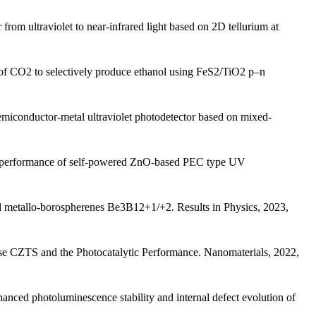
om ultraviolet to near-infrared light based on 2D tellurium at
of CO2 to selectively produce ethanol using FeS2/TiO2 p–n
conductor-metal ultraviolet photodetector based on mixed-
 performance of self-powered ZnO-based PEC type UV
ral metallo-borospherenes Be3B12+1/+2. Results in Physics, 2023,
 CZTS and the Photocatalytic Performance. Nanomaterials, 2022,
ed photoluminescence stability and internal defect evolution of