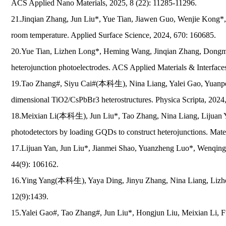
ACS Applied Nano Materials, 2025, 8 (22): 11285-11296.
21.Jinqian Zhang, Jun Liu*, Yue Tian, Jiawen Guo, Wenjie Kong*, Li
room temperature. Applied Surface Science, 2024, 670: 160685.
20.Yue Tian, Lizhen Long*, Heming Wang, Jinqian Zhang, Dongmei 
heterojunction photoelectrodes. ACS Applied Materials & Interface
19.Tao Zhang#, Siyu Cai#(本科生), Nina Liang, Yalei Gao, Yuanpeng
dimensional TiO2/CsPbBr3 heterostructures. Physica Scripta, 2024
18.Meixian Li(本科生), Jun Liu*, Tao Zhang, Nina Liang, Lijuan 
photodetectors by loading GQDs to construct heterojunctions. Mate
17.Lijuan Yan, Jun Liu*, Jianmei Shao, Yuanzheng Luo*, Wenqing Sh
44(9): 106162.
16.Ying Yang(本科生), Yaya Ding, Jinyu Zhang, Nina Liang, Lizhen 
12(9):1439.
15.Yalei Gao#, Tao Zhang#, Jun Liu*, Hongjun Liu, Meixian Li, F