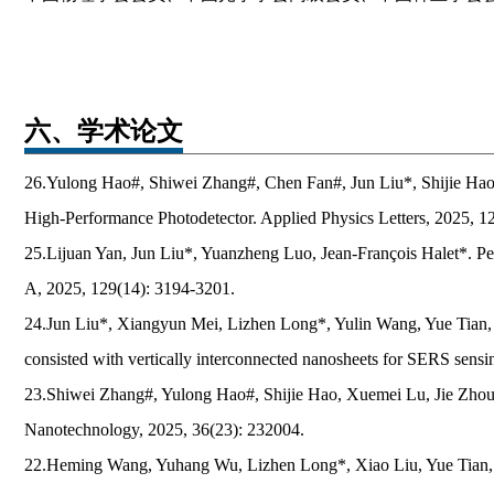
六、学术论文
26.Yulong Hao#, Shiwei Zhang#, Chen Fan#, Jun Liu*, Shijie Hao
High-Performance Photodetector. Applied Physics Letters, 2025, 1
25.Lijuan Yan, Jun Liu*, Yuanzheng Luo, Jean-François Halet*. Pe
A, 2025, 129(14): 3194-3201.
24.Jun Liu*, Xiangyun Mei, Lizhen Long*, Yulin Wang, Yue Tian,
consisted with vertically interconnected nanosheets for SERS sens
23.Shiwei Zhang#, Yulong Hao#, Shijie Hao, Xuemei Lu, Jie Zhou, 
Nanotechnology, 2025, 36(23): 232004.
22.Heming Wang, Yuhang Wu, Lizhen Long*, Xiao Liu, Yue Tian,