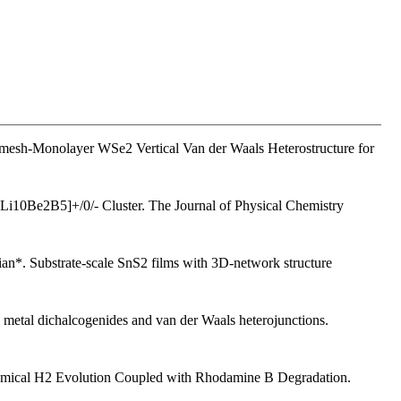
mesh-Monolayer WSe2 Vertical Van der Waals Heterostructure for
[Li10Be2B5]+/0/- Cluster. The Journal of Physical Chemistry
*. Substrate-scale SnS2 films with 3D-network structure
.
metal dichalcogenides and van der Waals heterojunctions.
emical H2 Evolution Coupled with Rhodamine B Degradation.