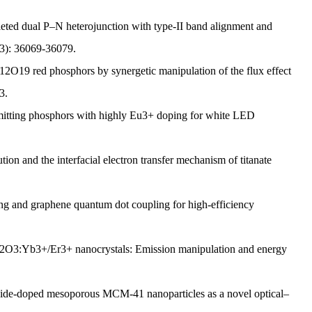
ted dual P–N heterojunction with type-II band alignment and
(73): 36069-36079.
O19 red phosphors by synergetic manipulation of the flux effect
3.
tting phosphors with highly Eu3+ doping for white LED
 and the interfacial electron transfer mechanism of titanate
ng and graphene quantum dot coupling for high-efficiency
2O3:Yb3+/Er3+ nanocrystals: Emission manipulation and energy
ide-doped mesoporous MCM-41 nanoparticles as a novel optical–