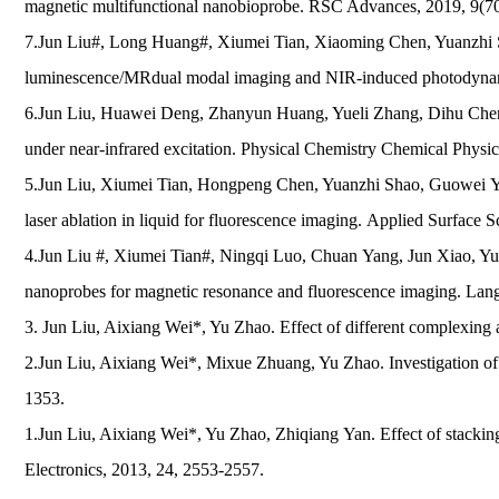
magnetic multifunctional nanobioprobe. RSC Advances, 2019, 9(7
7.Jun Liu#, Long Huang#, Xiumei Tian, Xiaoming Chen, Yuanzhi S
luminescence/MRdual modal imaging and NIR-induced photodynamic 
6.Jun Liu, Huawei Deng, Zhanyun Huang, Yueli Zhang, Dihu Chen*
under near-infrared excitation. Physical Chemistry Chemical Physi
5.Jun Liu, Xiumei Tian, Hongpeng Chen, Yuanzhi Shao, Guowei Ya
laser ablation in liquid for fluorescence imaging. Applied Surface 
4.Jun Liu #, Xiumei Tian#, Ningqi Luo, Chuan Yang, Jun Xiao, 
nanoprobes for magnetic resonance and fluorescence imaging. Lan
3. Jun Liu, Aixiang Wei*, Yu Zhao. Effect of different complexing
2.Jun Liu, Aixiang Wei*, Mixue Zhuang, Yu Zhao. Investigation of t
1353.
1.Jun Liu, Aixiang Wei*, Yu Zhao, Zhiqiang Yan. Effect of stacking 
Electronics, 2013, 24, 2553-2557.