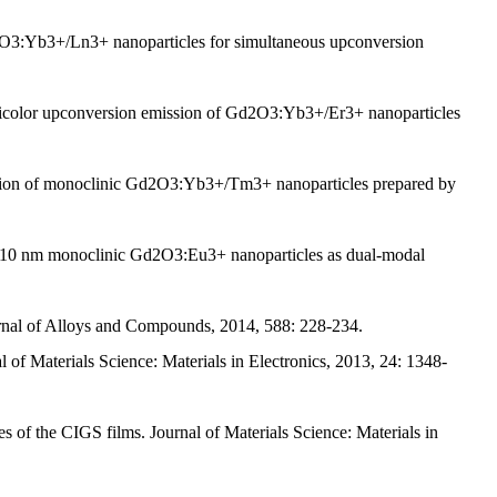
O3:Yb3+/Ln3+ nanoparticles for simultaneous upconversion
icolor upconversion emission of Gd2O3:Yb3+/Er3+ nanoparticles
rsion of monoclinic Gd2O3:Yb3+/Tm3+ nanoparticles prepared by
-10 nm monoclinic Gd2O3:Eu3+ nanoparticles as dual-modal
ournal of Alloys and Compounds, 2014, 588: 228-234.
of Materials Science: Materials in Electronics, 2013, 24: 1348-
s of the CIGS films. Journal of Materials Science: Materials in