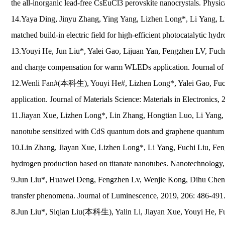
the all-inorganic lead-free CsEuCl3 perovskite nanocrystals. Phys
14.Yaya Ding, Jinyu Zhang, Ying Yang, Lizhen Long*, Li Yang, Li
matched build-in electric field for high-efficient photocatalytic h
13.Youyi He, Jun Liu*, Yalei Gao, Lijuan Yan, Fengzhen LV, Fuch
and charge compensation for warm WLEDs application. Journal of M
12.Wenli Fan#(本科生), Youyi He#, Lizhen Long*, Yalei Gao, Fuchi
application. Journal of Materials Science: Materials in Electronics,
11.Jiayan Xue, Lizhen Long*, Lin Zhang, Hongtian Luo, Li Yang, F
nanotube sensitized with CdS quantum dots and graphene quantum d
10.Lin Zhang, Jiayan Xue, Lizhen Long*, Li Yang, Fuchi Liu, Feng
hydrogen production based on titanate nanotubes. Nanotechnology,
9.Jun Liu*, Huawei Deng, Fengzhen Lv, Wenjie Kong, Dihu Chen,
transfer phenomena. Journal of Luminescence, 2019, 206: 486-491
8.Jun Liu*, Siqian Liu(本科生), Yalin Li, Jiayan Xue, Youyi He, F